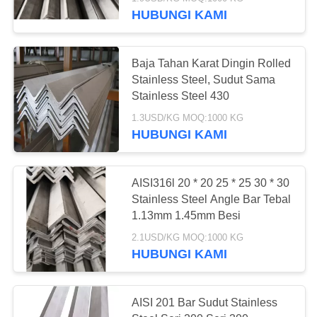
HUBUNGI KAMI
KONTROL
KUALITAS
32
Baja Tahan Karat Dingin Rolled
Stainless Steel, Sudut Sama
304 Stainless Steel
HUBUNGI
Stainless Steel 430
KAMI
Sheet
1.3USD/KG MOQ:1000 KG
HUBUNGI KAMI
BERITA
AISI316l 20 * 20 25 * 25 30 * 30
Stainless Steel Angle Bar Tebal
PERMINTAAN
38
1.13mm 1.45mm Besi
PENAWARAN
316 plat stainless
2.1USD/KG MOQ:1000 KG
HUBUNGI KAMI
steel
SITEMAP
AISI 201 Bar Sudut Stainless