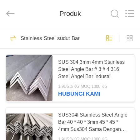
Shandong
Langnai
Metal
Product
Produk
Co.,Ltd.
All
Rights
Reserved.
RUMAH
138
Stainless Steel sudut Bar
stainless steel
PRODUK
lembar
SUS 304 3mm 4mm Stainless
Steel Angle Bar # 3 # 4 316
VIDEO
Steel Angel Bar Industri
1.9USD/KG MOQ:1000 KG
TENTANG
HUBUNGI KAMI
16
KAMI
201 Stainless Steel
SUS304l Stainless Steel Angle
TUR
Bar 40 * 40 * 3mm 45 * 45 *
Sheet
4mm Sus304 Sama Dengan
PABRIK
Industri
1.9USD/KG MOQ:1000 KG