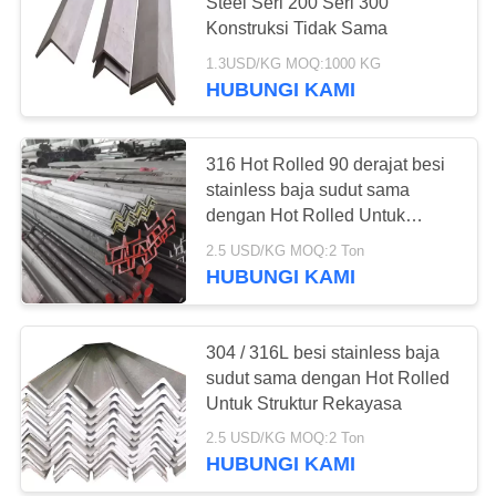
PRIVACY
Steel Seri 200 Seri 300
Konstruksi Tidak Sama
POLICY
1.3USD/KG MOQ:1000 KG
14
HUBUNGI KAMI
Lingkaran Baja
Stainless
316 Hot Rolled 90 derajat besi
stainless baja sudut sama
dengan Hot Rolled Untuk
Struktur Rekayasa
2.5 USD/KG MOQ:2 Ton
HUBUNGI KAMI
82
stainless steel
304 / 316L besi stainless baja
sudut sama dengan Hot Rolled
kumparan
Untuk Struktur Rekayasa
2.5 USD/KG MOQ:2 Ton
HUBUNGI KAMI