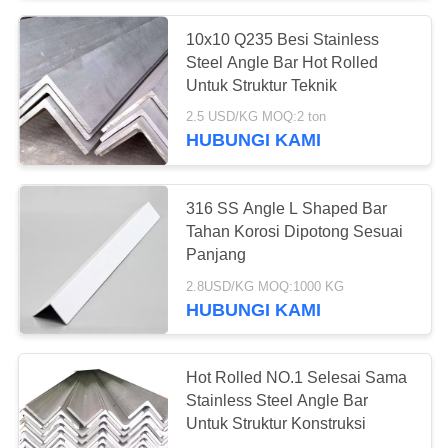
10x10 Q235 Besi Stainless
14
Steel Angle Bar Hot Rolled
304 Stainless Steel
Untuk Struktur Teknik
2.5 USD/KG MOQ:2 ton
Coil
HUBUNGI KAMI
316 SS Angle L Shaped Bar
Tahan Korosi Dipotong Sesuai
Panjang
17
2.8USD/KG MOQ:1000 KG
316 Stainless Steel
HUBUNGI KAMI
Coil
Hot Rolled NO.1 Selesai Sama
Stainless Steel Angle Bar
Untuk Struktur Konstruksi