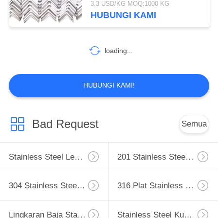
3.3 USD/KG MOQ:1000 KG
HUBUNGI KAMI
106
pipa stainless steel
loading...
HUBUNGI KAMI!
36
Bad Request
Semua
Stainless Steel Bar
Stainless Steel Lembar
201 Stainless Steel Sheet
304 Stainless Steel Sheet
316 Plat Stainless Steel
Lingkaran Baja Stainless
Stainless Steel Kumparan