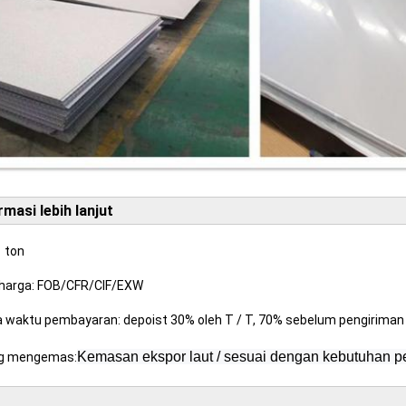
rmasi lebih lanjut
 ton
h harga: FOB/CFR/CIF/EXW
 waktu pembayaran: depoist 30% oleh T / T, 70% sebelum pengiriman
Kemasan ekspor laut / sesuai dengan kebutuhan 
g mengemas: