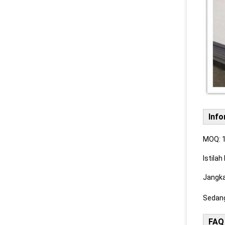
Info
MOQ: 1
Istila
Jangka
Sedan
FAQ