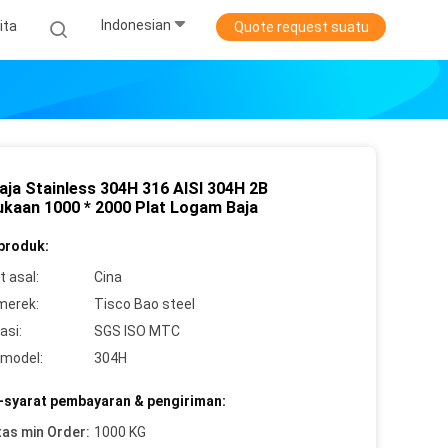
Indonesian
ita
Quote request suatu
aja Stainless 304H 316 AISI 304H 2B
kaan 1000 * 2000 Plat Logam Baja
 produk:
 asal:
Cina
merek:
Tisco Bao steel
asi:
SGS ISO MTC
model:
304H
-syarat pembayaran & pengiriman:
tas min Order:
1000 KG