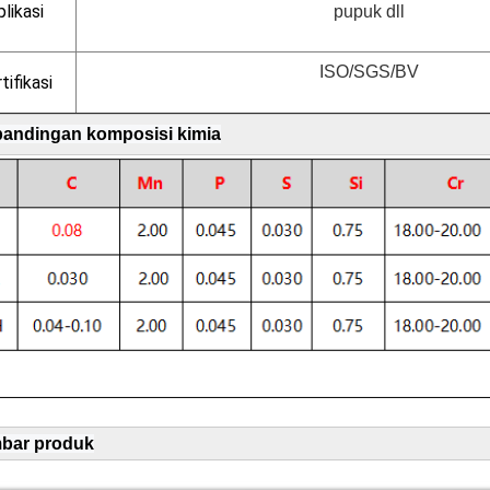
likasi
pupuk dll
ISO/SGS/BV
tifikasi
bandingan komposisi kimia
bar produk