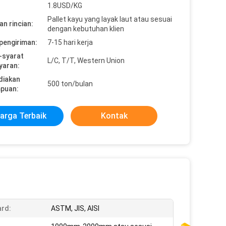
1.8USD/KG
Pallet kayu yang layak laut atau sesuai
n rincian:
dengan kebutuhan klien
pengiriman:
7-15 hari kerja
-syarat
L/C, T/T, Western Union
yaran:
diakan
500 ton/bulan
puan:
arga Terbaik
Kontak
rd:
ASTM, JIS, AISI