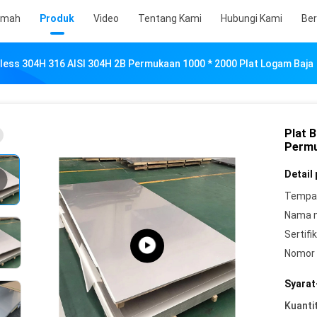
umah
Produk
Video
Tentang Kami
Hubungi Kami
Ber
inless 304H 316 AISI 304H 2B Permukaan 1000 * 2000 Plat Logam Baja
Plat B
Permu
Detail
Tempat
Nama 
Sertifik
Nomor 
Syarat
Kuanti