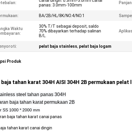
canai dingin: 0.3mm-3.0mm canai
tebalan:
Panjan
panas: 3.0mm-100mm
ermukaan:
BA/2B/HL/8K/NO.4/NO.1
Sampe
30% T/T sebagai deposit, saldo
angka Waktu
70% dibayarkan terhadap salinan
Aplikas
embayaran:
B/L.
nyoroti:
pelat baja stainless
,
pelat baja logam
psi Produk
 baja tahan karat 304H AISI 304H 2B permukaan pelat 
tainless steel tahan panas 304H
ran baja tahan karat permukaan 2B
r SS 1000 * 2000 mm
an baja tahan karat canai panas
baja tahan karat canai dingin