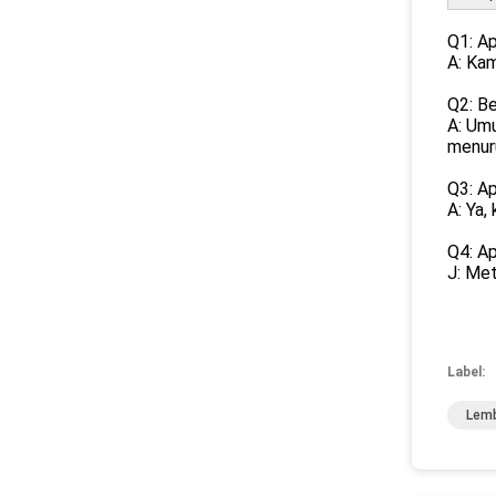
Q1: A
A: Kam
Q2: B
A: Umu
menuru
Q3: A
A: Ya,
Q4: A
J: Me
Label:
Lemb