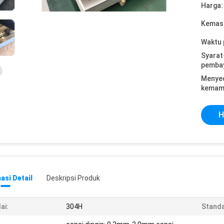
Harga:
Kemasa
Waktu 
Syarat
pemba
Menye
kemam
H
asi Detail
Deskripsi Produk
lai:
304H
Standa