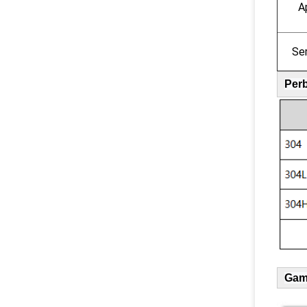
Ap
Ser
Per
Gam