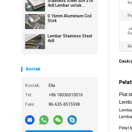
Stainless Steel 304 316
Ke
4x8 Lembar untuk
peralatan dapur logam
Harga
P
0.16mm Aluminium Coil
Stok
J
P
Lembar Stainless Steel
4x8
Me
Deskri
Kontak
Pelat
Kontak:
Ella
Plat s
Tel:
+86 18036010016
Lemba
Faks:
86-635-8515598
Lemba
Lembar
Pelat 