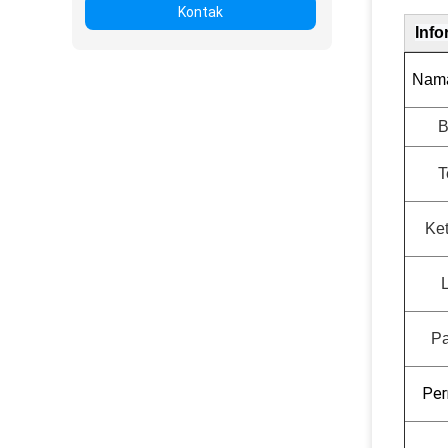
Kontak
Info
Nama
B
T
Ke
P
Per