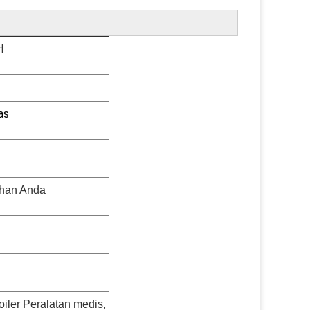
H
as
uhan Anda
iler Peralatan medis,