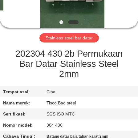
KONTROL
KUALITAS
Stainless steel bar datar
HUBUNGI
KAMI
202304 430 2b Permukaan
Bar Datar Stainless Steel
BERITA
2mm
PERMINTAAN
Tempat asal:
Cina
PENAWARAN
Nama merek:
Tisco Bao steel
Sertifikasi:
SGS ISO MTC
SITEMAP
Nomor model:
304 430
Cahaya Tinggi:
,
Batang datar baja tahan karat 2mm