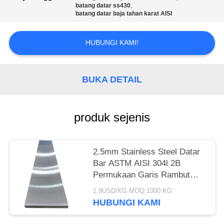
PRIVACY
,
batang datar ss430
POLICY
batang datar baja tahan karat AISI
HUBUNGI KAMI!
BUKA DETAIL
produk sejenis
2.5mm Stainless Steel Datar
Bar ASTM AISI 304l 2B
Permukaan Garis Rambut
Polandia
1.9USD/KG MOQ:1000 KG
HUBUNGI KAMI