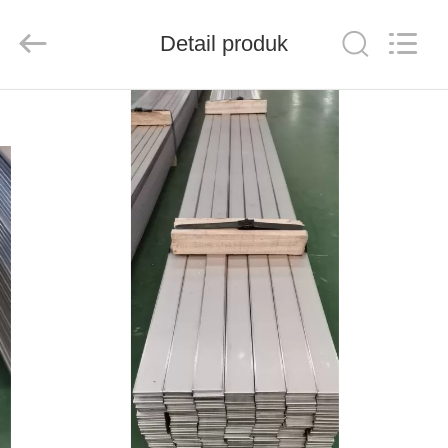
Shandong
Langnai
Metal
Product
Detail produk
Co.,Ltd.
All
Rights
Reserved.
RUMAH
PRODUK
VIDEO
TENTANG
KAMI
TUR
PABRIK